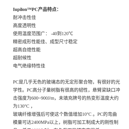
Iupilon™PC产品特点：
耐冲击性佳
高度透明性
使用温度范围广： -40到120℃
精密成形性能佳、成型尺寸稳定
超高自熄性能
超耐候性
电气绝缘特性佳
PC是几乎无色的玻璃态的无定形聚合物，有很好的光
学性。PC高分子量树脂有很高的韧性，悬臂梁缺口冲
击强度为600~900J/m，未填充牌号的热变形温度大约
为130°C ，
玻璃纤维增强后可使这个数值增加10°C 。PC的弯曲
模量可达2400MPa以上，树脂可加工制成大的刚性制