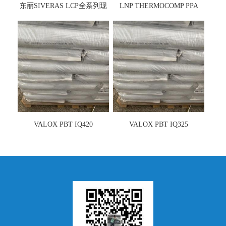
东丽SIVERAS LCP全系列现
LNP THERMOCOMP PPA
货
UCF26AS
VALOX PBT IQ420
VALOX PBT IQ325