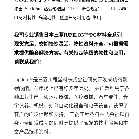
>PC-GF40-FR(40)< 阻燃等级: V-0 熔融指数: 10 g/10min 缺口
冲击: 5.0 kJ/m2 热变形温度: 115 °C 符合规定: UL UL-746C
F1材料特性: 高流动性 低翘曲材料用途: 常用
我司专业销售日本三菱
IUPILON
™
PC
材料
全系列
，
现货充足，交期快捷灵活，物性资料齐全，可根据需
求提供整套解决方案。
有关特定等级的物性和应用，
请联系我们！
Iupilon™是三菱工程塑料株式会社研究开发成功的聚
碳酸酯，在市场上已有好多年历史。 被广泛地用于各
种工业生产，如运动器械、医疗器械、汽车部件、光
学仪器、机械、办公自动化设备和电子设备，获得了
客户的广泛信赖和支持。 三菱工程塑料株式会社以自
身力量研发成功的同时更提供了高端的技术服务和丰
富产品技术资料。