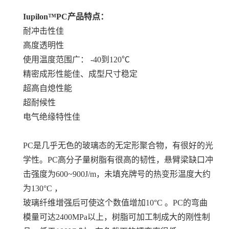
Iupilon™PC产品特点：
耐冲击性佳
高度透明性
使用温度范围广： -40到120℃
精密成形性能佳、成型尺寸稳定
超高自熄性能
超耐候性
电气绝缘特性佳
PC是几乎无色的玻璃态的无定形聚合物，有很好的光
学性。PC高分子量树脂有很高的韧性，悬臂梁缺口冲
击强度为600~900J/m，未填充牌号的热变形温度大约
为130°C ，
玻璃纤维增强后可使这个数值增加10°C 。PC的弯曲
模量可达2400MPa以上，树脂可加工制成大的刚性制