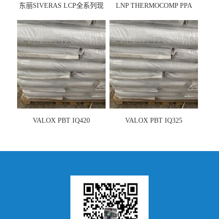
东丽SIVERAS LCP全系列现
LNP THERMOCOMP PPA
货
UCF26AS
VALOX PBT IQ420
VALOX PBT IQ325