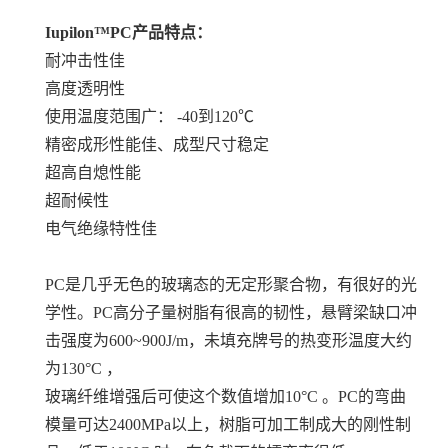
Iupilon™PC产品特点：
耐冲击性佳
高度透明性
使用温度范围广： -40到120℃
精密成形性能佳、成型尺寸稳定
超高自熄性能
超耐候性
电气绝缘特性佳
PC是几乎无色的玻璃态的无定形聚合物，有很好的光
学性。PC高分子量树脂有很高的韧性，悬臂梁缺口冲
击强度为600~900J/m，未填充牌号的热变形温度大约
为130°C ，
玻璃纤维增强后可使这个数值增加10°C 。PC的弯曲
模量可达2400MPa以上，树脂可加工制成大的刚性制