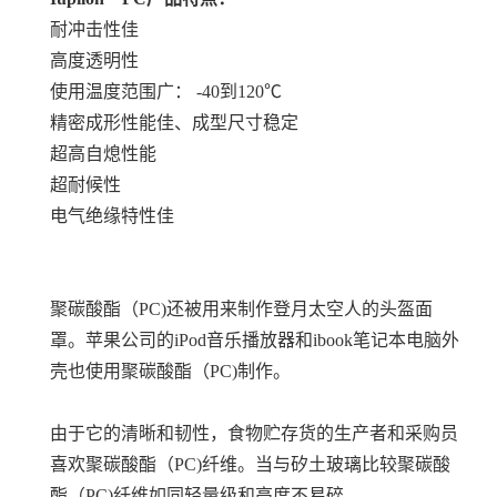
耐冲击性佳
高度透明性
使用温度范围广： -40到120℃
精密成形性能佳、成型尺寸稳定
超高自熄性能
超耐候性
电气绝缘特性佳
聚碳酸酯（PC)还被用来制作登月太空人的头盔面
罩。苹果公司的iPod音乐播放器和ibook笔记本电脑外
壳也使用聚碳酸酯（PC)制作。
由于它的清晰和韧性，食物贮存货的生产者和采购员
喜欢聚碳酸酯（PC)纤维。当与矽土玻璃比较聚碳酸
酯（PC)纤维如同轻量级和高度不易碎。