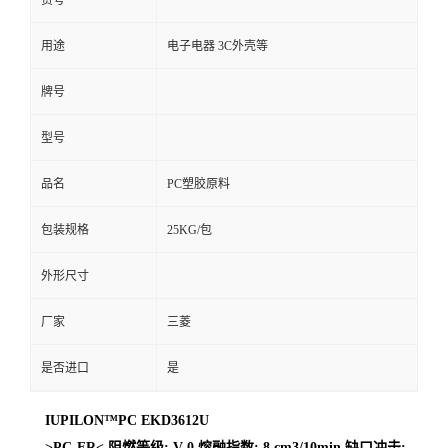
货号
用途
电子电器 3C外壳等
牌号
型号
品名
PC塑胶原料
包装规格
25KG/包
外形尺寸
厂家
三菱
是否进口
是
IUPILON™PC EKD3612U
>PC-FR< 阻燃等级: V-0 熔融指数: 8 cm3/10min 缺口冲击: