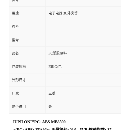
货号
用途
电子电器 3C外壳等
牌号
型号
品名
PC塑胶原料
包装规格
25KG/包
外形尺寸
厂家
三菱
是否进口
是
IUPILON™PC+ABS MB8500
>(PC+ABS)-FR(40)< 阻燃等级: V-0 5VB 熔融指数: 37