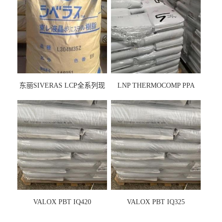
东丽SIVERAS LCP全系列现
LNP THERMOCOMP PPA
货
UCF26AS
VALOX PBT IQ420
VALOX PBT IQ325