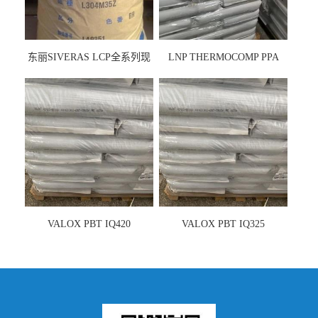
东丽SIVERAS LCP全系列现
LNP THERMOCOMP PPA
货
UCF26AS
VALOX PBT IQ420
VALOX PBT IQ325