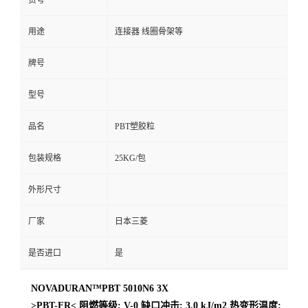
货号
用途
连接器 线圈骨架等
牌号
型号
品名
PBT塑胶粒
包装规格
25KG/包
外形尺寸
厂家
日本三菱
是否进口
是
NOVADURAN™PBT 5010N6 3X
>PBT-FR< 阻燃等级: V-0 缺口冲击: 3.0 kJ/m2 热变形温度: