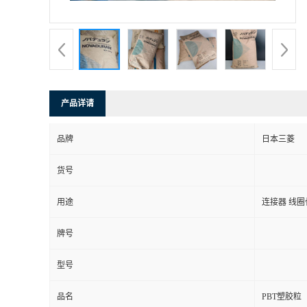
产品详请
品牌
日本三菱
货号
用途
连接器 线圈
牌号
型号
品名
PBT塑胶粒