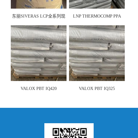
东丽SIVERAS LCP全系列现
LNP THERMOCOMP PPA
货
UCF26AS
VALOX PBT IQ420
VALOX PBT IQ325