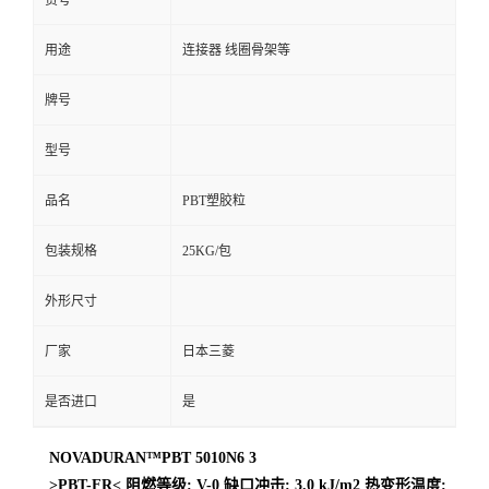
货号
用途
连接器 线圈骨架等
牌号
型号
品名
PBT塑胶粒
包装规格
25KG/包
外形尺寸
厂家
日本三菱
是否进口
是
NOVADURAN™PBT 5010N6 3
>PBT-FR< 阻燃等级: V-0 缺口冲击: 3.0 kJ/m2 热变形温度: