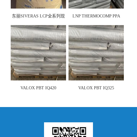
东丽SIVERAS LCP全系列现
LNP THERMOCOMP PPA
货
UCF26AS
VALOX PBT IQ420
VALOX PBT IQ325