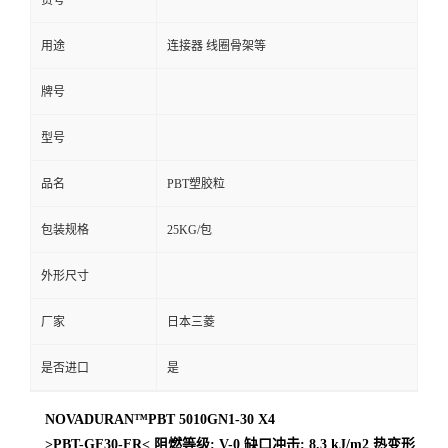
货号
用途
连接器 线圈骨架等
牌号
型号
品名
PBT塑胶粒
包装规格
25KG/包
外形尺寸
厂家
日本三菱
是否进口
是
NOVADURAN™PBT 5010GN1-30 X4
>PBT-GF30-FR< 阻燃等级: V-0 缺口冲击: 8.3 kJ/m2 热变形