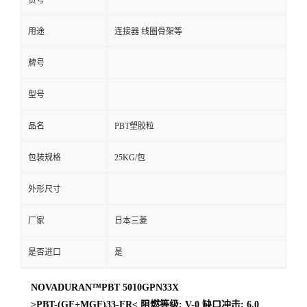
货号
用途
连接器 线圈骨架等
牌号
型号
品名
PBT塑胶粒
包装规格
25KG/包
外形尺寸
厂家
日本三菱
是否进口
是
NOVADURAN™PBT 5010GPN33X
>PBT-(GF+MGF)33-FR< 阻燃等级: V-0 缺口冲击: 6.0