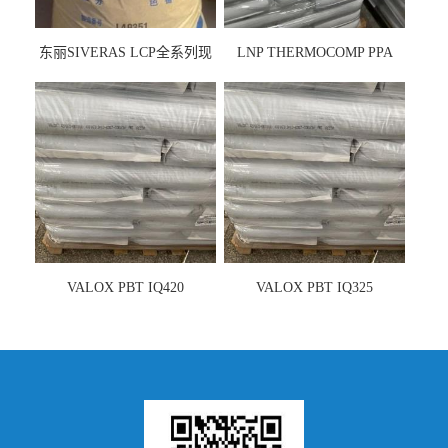
东丽SIVERAS LCP全系列现
LNP THERMOCOMP PPA
货
UCF26AS
VALOX PBT IQ420
VALOX PBT IQ325