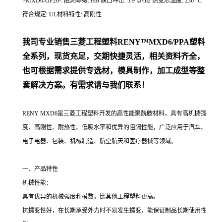
>MXD6-GF20< 阻燃等级: HB 缺口冲击: 5.9 kJ/m2 热变形温度: 236 °C
符合规定: UL材料特性: 高刚性
我司专业销售三菱工程塑料
RENY™MXD6/PPA
塑料
全系列
，现货充足，交期快捷灵活，相关资料齐全，
也可根据需求提供专选材，模具制作，加工成型等整
套解决方案。有需求请与我们联系！
RENY MXD6是三菱工程塑料开发的高性能聚酰胺材料，具有高机械强
度、高刚性、耐热性、低吸水率和优异的阻隔性能，广泛应用于汽车、
电子电器、包装、机械制造、航空航天和医疗器械等领域。
一、产品特性
机械性能：
具有优异的机械强度和模数，比其他工程塑料更高。
抗蠕变性好，在长期承受外力时不易发生蠕变，能保证制品长期使用性