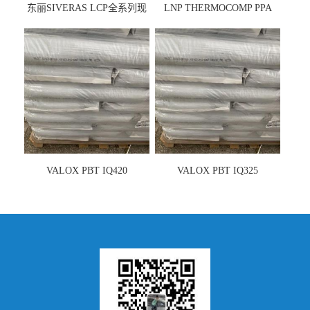
东丽SIVERAS LCP全系列现
LNP THERMOCOMP PPA
货
UCF26AS
VALOX PBT IQ420
VALOX PBT IQ325