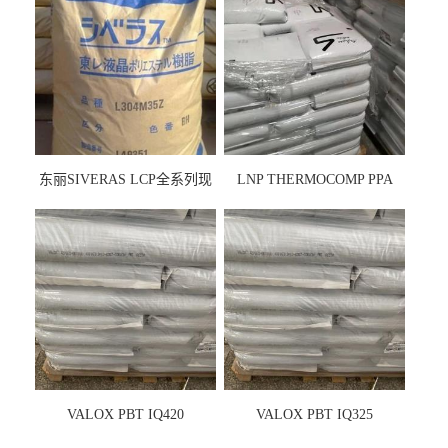
东丽SIVERAS LCP全系列现
LNP THERMOCOMP PPA
货
UCF26AS
VALOX PBT IQ420
VALOX PBT IQ325