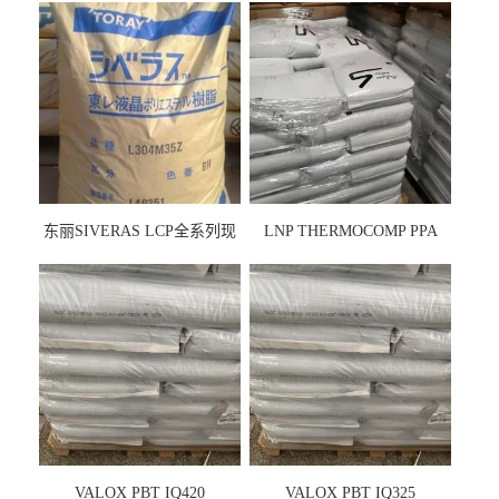
东丽SIVERAS LCP全系列现
LNP THERMOCOMP PPA
货
UCF26AS
VALOX PBT IQ420
VALOX PBT IQ325