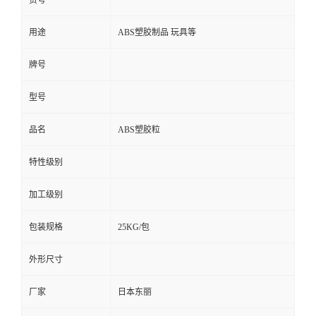
货号
用途
ABS塑胶制品 玩具等
牌号
型号
品名
ABS塑胶粒
特性级别
加工级别
包装规格
25KG/包
外形尺寸
厂家
日本东丽