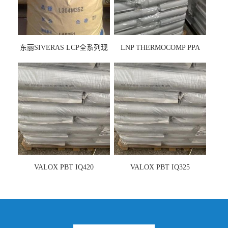
东丽SIVERAS LCP全系列现
LNP THERMOCOMP PPA
货
UCF26AS
VALOX PBT IQ420
VALOX PBT IQ325