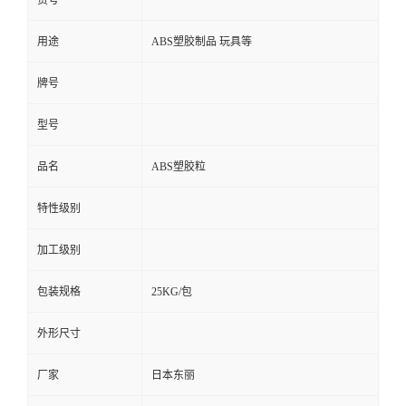
货号
用途
ABS塑胶制品 玩具等
牌号
型号
品名
ABS塑胶粒
特性级别
加工级别
包装规格
25KG/包
外形尺寸
厂家
日本东丽