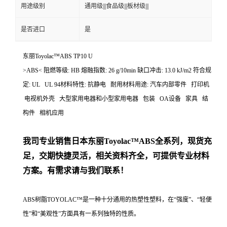
用途级别
通用级|||食品级|||板材级|||
是否进口
是
东丽Toyolac™ABS TP10 U
>ABS< 阻燃等级: HB 熔融指数: 26 g/10min 缺口冲击: 13.0 kJ/m2 符合规
定: UL UL 94材料特性: 抗静电 耐用材料用途: 汽车内部零件 打印机
电视机外壳 大型家用电器和小型家用电器 包装 OA设备 家具 结
构件 相机应用
我司专业销售日本东丽
Toyolac™ABS
全系列，现货充
足，交期快捷灵活，相关资料齐全，可提供专业材料
方案。有需求请与我们联系！
ABS树脂TOYOLAC™是一种十分通用的热塑性塑料，在“强度”、“轻便
性”和“美观性”方面具有一系列独特的性质。