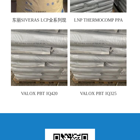
东丽SIVERAS LCP全系列现
LNP THERMOCOMP PPA
货
UCF26AS
VALOX PBT IQ420
VALOX PBT IQ325