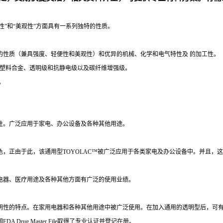
便性”和“美观性”方面具有一系列独特的性质。
特的性质（兼具强度、轻便性和美观性）和优异的机械、化学和电气特性及 的加工性。
程塑料合金、透明级和抗静电级以及碳纤维增强级。
。
特性。广泛应用于家电、办公设备及各种其他用途。
着色，正由于此，该通用型TOYOLAC™被广泛应用于各类家电及办公设备中。并且，
用电器、医疗用途及各种其他方面有广泛的使用业绩。
透明性的特点。在家用电器和各种其他用途中被广泛使用。在加入通用的透明型后，可
国FDA Drug Master File取得了专业认证并登记在册。