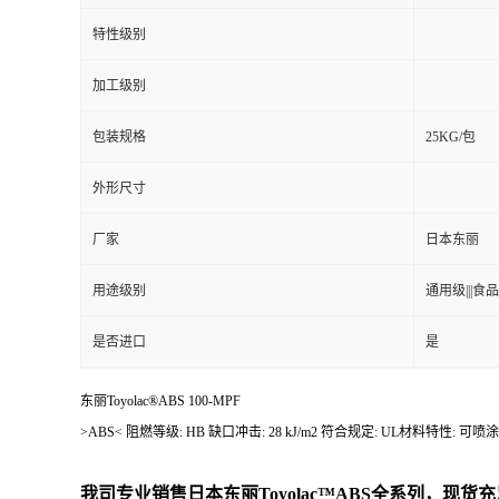
特性级别
加工级别
包装规格
25KG/包
外形尺寸
厂家
日本东丽
用途级别
通用级|||食品级
是否进口
是
东丽Toyolac®ABS 100-MPF
>ABS< 阻燃等级: HB 缺口冲击: 28 kJ/m2 符合规定: UL材料特
我司专业销售日本东丽
Toyolac™ABS
全系列，现货充