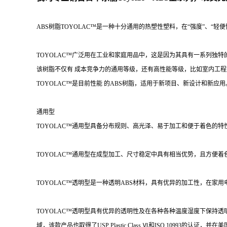
ABS树脂TOYOLAC™是一种十分通用的热塑性塑料，在“强度”、“轻
TOYOLAC™广泛用在工业和家庭用品中，这是因为其具有一系列独
该树脂不仅有 成本竞争力的通用等级，还有高性能等级，比如室内工
TOYOLAC™是目前性能 的ABS树脂，适用于新项目、新设计和新应用
通用型
TOYOLAC™通用型具备分布规则、高光泽、易于加工和便于着色的
TOYOLAC™通用型在成型加工、尺寸稳定中具有相当优势，且方便
TOYOLAC™透明型是一种透明ABS材料，具有优异的加工性，在家
TOYOLAC™透明型具有优异的透明性及在各种各种温度湿度下保持
域，该款产品也取得了USP Plastic Class Ⅵ和ISO 10993的认证，并在美