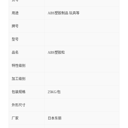
货号
用途
ABS塑胶制品 玩具等
牌号
型号
品名
ABS塑胶粒
特性级别
加工级别
包装规格
25KG/包
外形尺寸
厂家
日本东丽