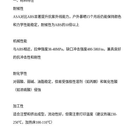
一、材料特性
耐候性
ASA对比ABS显著提升抗紫外线能力，户外暴晒15个月后仍能保持颜色
和力学性能稳定，耐候性为ABS的10倍以上
机械性能
与ABS相近，拉伸强度38-48MPa，缺口冲击强度480-580J/m，兼具良好
的抗冲击性和刚性
耐化学性
对弱酸、弱碱、油脂稳定，但易受强极性溶剂（如丙酮）和氧化性酸
（如浓硫酸）侵蚀
加工性
适合注塑和挤出成型，流动性好，但需注意打印温度（建议热端230-
250℃，加热床100-110℃）