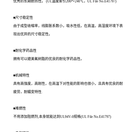
优秀的长期耐热性。 (UL温度索引200～240℃，UL File No.E41797)
■尺寸稳定性
由于成型收缩率，线膨胀系数小，吸水性低，在高温，高湿度环境下表
现出优异的尺寸稳定性。
■耐化学药品性
拥有可以媲美氟树脂的优良的耐化学药品性。
■机械特性
具有高强度，高刚性，在高温下对性能的影响也很小，且具有优良的耐
疲劳，耐蠕变特性.
■难燃性
不用添加阻燃剂,本身就能达到UL94V-0规格(UL File No.E41797)