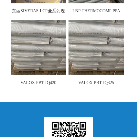
东丽SIVERAS LCP全系列现
LNP THERMOCOMP PPA
货
UCF26AS
VALOX PBT IQ420
VALOX PBT IQ325