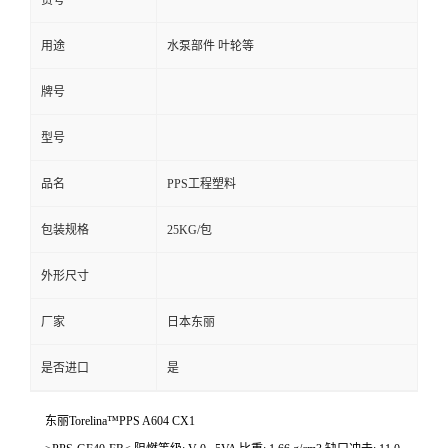
货号
用途
水泵部件 叶轮等
牌号
型号
品名
PPS工程塑料
包装规格
25KG/包
外形尺寸
厂家
日本东丽
是否进口
是
东丽Torelina™PPS A604 CX1