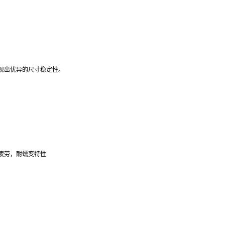
现出优异的尺寸稳定性。
疲劳，耐蠕变特性.