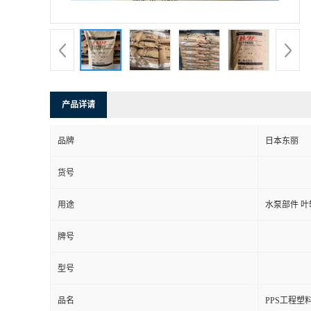
产品详请
品牌
日本东丽
货号
用途
水泵部件 叶
牌号
型号
品名
PPS工程塑