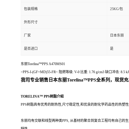
包装规格
25KG/包
外形尺寸
厂家
日本东丽
是否进口
是
东丽Torelina™PPS A470MS01
>PPS-I-(GF+MD)55-FR< 阻燃等级: V-0 比重: 1.76 g/cm3 缺
我司专业销售日本东丽
Torelina™PPS
全系列，现货充
TORELINA™ PPS树脂介绍
PPS树脂具有优秀的耐热性,尺寸稳定性,和优良的耐化学药品性的热塑
东丽均有交联和线型两种类PPS, 从基材的聚合到复合工程均有自己的生
特性