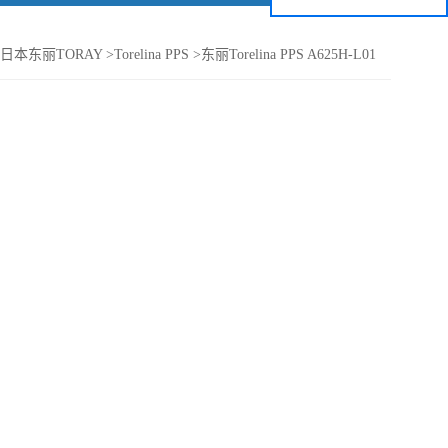
日本东丽TORAY
>
Torelina PPS
>
东丽Torelina PPS A625H-L01