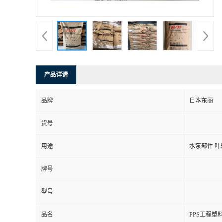
产品详请
品牌
日本东丽
货号
用途
水泵部件 叶
牌号
型号
品名
PPS工程塑