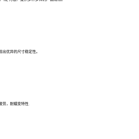
现出优异的尺寸稳定性。
疲劳，耐蠕变特性.