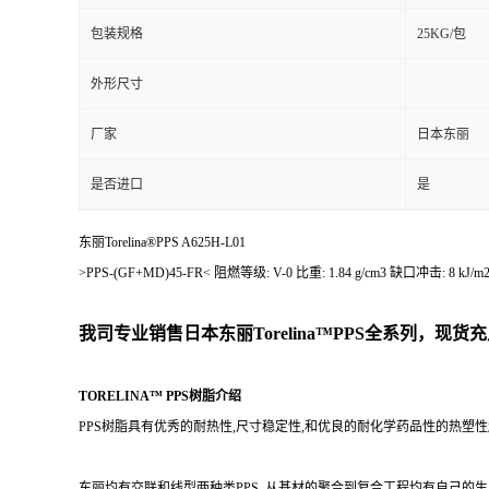
包装规格
25KG/包
外形尺寸
厂家
日本东丽
是否进口
是
东丽Torelina®PPS A625H-L01
>PPS-(GF+MD)45-FR< 阻燃等级: V-0 比重: 1.84 g/cm3 缺口冲
我司专业销售日本东丽
Torelina™PPS
全系列，现货充
TORELINA™ PPS树脂介绍
PPS树脂具有优秀的耐热性,尺寸稳定性,和优良的耐化学药品性的热塑
东丽均有交联和线型两种类PPS, 从基材的聚合到复合工程均有自己的生