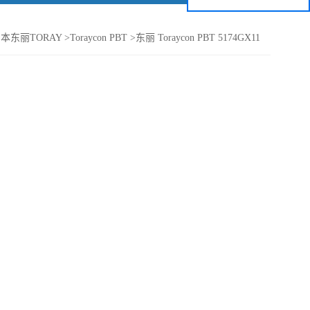
本东丽TORAY
>
Toraycon PBT
>
东丽 Toraycon PBT 5174GX11