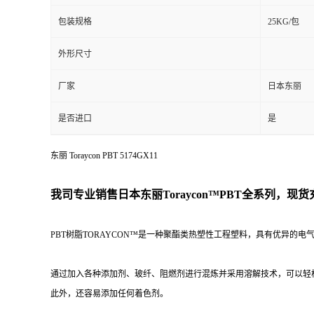
包装规格
25KG/包
外形尺寸
厂家
日本东丽
是否进口
是
东丽 Toraycon PBT 5174GX11
我司专业销售日本东丽
Toraycon™PBT
全系列，现货
PBT树脂TORAYCON™是一种聚酯类热塑性工程塑料，具有优异的电
通过加入各种添加剂、玻纤、阻燃剂进行混炼并采用溶解技术，可以轻
此外，还容易添加任何着色剂。