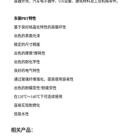
容器外壳、汽车电子器件、OA设备、建筑材料及工业机械零件。
东丽PBT特性
基于良好结晶化特性的高循环性
出色的表面光泽
稳定的尺寸精度
出色的摩擦?摩耗性
出色的耐化学性
良好的电气特性
通过玻璃纤维强化，提高使用容易性
出色的耐蠕变性?耐疲劳性
在120℃～140℃下可连续使用
容易实现耐燃化
低吸水性
相关产品：