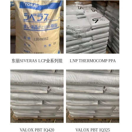
东丽SIVERAS LCP全系列现
LNP THERMOCOMP PPA
货
UCF26AS
VALOX PBT IQ420
VALOX PBT IQ325