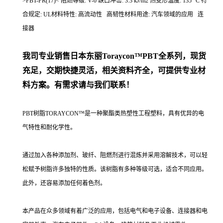
>PBT-FR(17)< 阻燃等级: V-0 缺口冲击: 3.3 kJ/m2 热变形温度: 135 °C 符
合规定: UL材料特性: 高流动性 高韧性材料用途: 汽车领域的应用 连
接器
我司专业销售日本东丽
Toraycon™PBT
全系列，现货
充足，交期快捷灵活，相关资料齐全，可提供专业材
料方案。有需求请与我们联系！
PBT树脂TORAYCON™是一种聚酯类热塑性工程塑料，具有优异的电
气特性和耐化学性。
通过加入各种添加剂、玻纤、阻燃剂进行混炼并采用溶解技术，可以轻
松赋予树脂许多独特的性质。该树脂有多种等级可选，适合不同应用。
此外，还容易添加任何着色剂。
本产品在众多领域有着广泛的应用，包括电气和电子设备、连接器和电