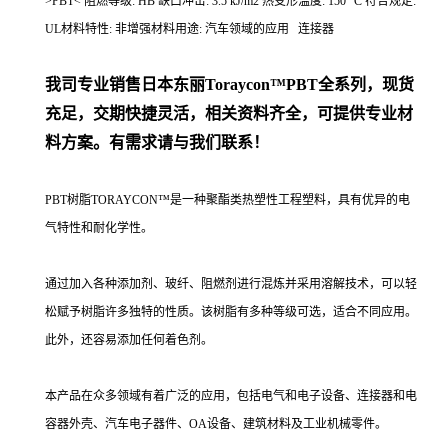
>PBT< 阻燃等级: HB 缺口冲击: 3.5 kJ/m2 热变形温度: 150 °C 符合规定:
UL材料特性: 非增强材料用途: 汽车领域的应用 连接器
我司专业销售日本东丽
Toraycon™PBT
全系列，现货
充足，交期快捷灵活，相关资料齐全，可提供专业材
料方案。有需求请与我们联系！
PBT树脂TORAYCON™是一种聚酯类热塑性工程塑料，具有优异的电
气特性和耐化学性。
通过加入各种添加剂、玻纤、阻燃剂进行混炼并采用溶解技术，可以轻
松赋予树脂许多独特的性质。该树脂有多种等级可选，适合不同应用。
此外，还容易添加任何着色剂。
本产品在众多领域有着广泛的应用，包括电气和电子设备、连接器和电
容器外壳、汽车电子器件、OA设备、建筑材料及工业机械零件。