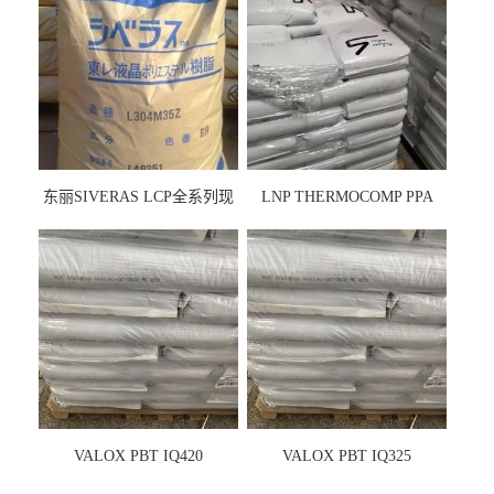
东丽SIVERAS LCP全系列现
LNP THERMOCOMP PPA
货
UCF26AS
VALOX PBT IQ420
VALOX PBT IQ325