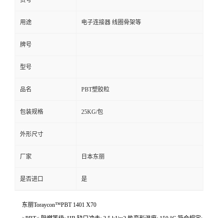
货号
用途
电子连接器 线圈骨架等
牌号
型号
品名
PBT塑胶粒
包装规格
25KG/包
外形尺寸
厂家
日本东丽
是否进口
是
东丽Toraycon™PBT 1401 X70