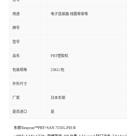
货号
用途
电子连接器 线圈骨架等
牌号
型号
品名
PBT塑胶粒
包装规格
25KG/包
外形尺寸
厂家
日本东丽
是否进口
是
东丽Toraycon™PBT+SAN 7151G-F03 B