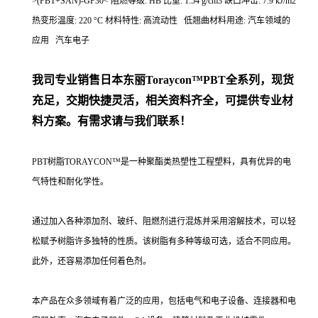
>(PBT+SAN)-GF30< 阻燃等级: HB 比重: 1.54 g/cm3 缺口冲击: 7.9 kJ/m2
热变形温度: 220 °C 材料特性: 高流动性 低翘曲材料用途: 汽车领域的
应用 汽车电子
我司专业销售日本东丽
Toraycon™PBT
全系列，现货
充足，交期快捷灵活，相关资料齐全，可提供专业材
料方案。有需求请与我们联系！
PBT树脂TORAYCON™是一种聚酯类热塑性工程塑料，具有优异的电
气特性和耐化学性。
通过加入各种添加剂、玻纤、阻燃剂进行混炼并采用溶解技术，可以轻
松赋予树脂许多独特的性质。该树脂有多种等级可选，适合不同应用。
此外，还容易添加任何着色剂。
本产品在众多领域有着广泛的应用，包括电气和电子设备、连接器和电