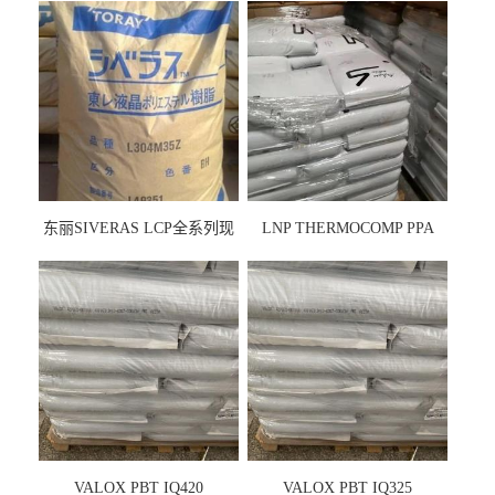
东丽SIVERAS LCP全系列现
LNP THERMOCOMP PPA
货
UCF26AS
VALOX PBT IQ420
VALOX PBT IQ325