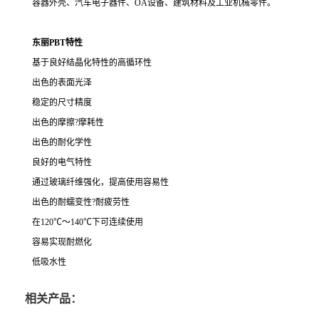
容器外壳、汽车电子器件、OA设备、建筑材料及工业机械零件。
东丽PBT特性
基于良好结晶化特性的高循环性
出色的表面光泽
稳定的尺寸精度
出色的摩擦?摩耗性
出色的耐化学性
良好的电气特性
通过玻璃纤维强化，提高使用容易性
出色的耐蠕变性?耐疲劳性
在120℃～140℃下可连续使用
容易实现耐燃化
低吸水性
相关产品：