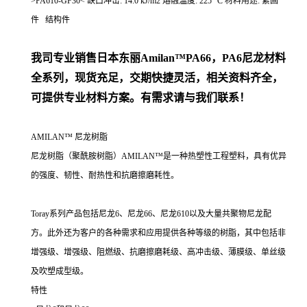
>PA610-GF30< 缺口冲击: 14.0 kJ/m2 熔融温度: 225 °C 材料用途: 紧固
件 结构件
我司专业销售日本东丽
Amilan™PA66，PA6尼龙材料
全系列，现货充足，交期快捷灵活，相关资料齐全，
可提供专业材料方案。有需求请与我们联系！
AMILAN™ 尼龙树脂
尼龙树脂（聚酰胺树脂）AMILAN™是一种热塑性工程塑料，具有优异
的强度、韧性、耐热性和抗磨擦磨耗性。
Toray系列产品包括尼龙6、尼龙66、尼龙610以及大量共聚物尼龙配
方。此外还为客户的各种需求和应用提供各种等级的树脂，其中包括非
增强级、增强级、阻燃级、抗磨擦磨耗级、高冲击级、薄膜级、单丝级
及吹塑成型级。
特性