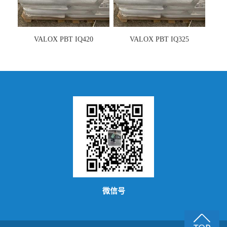
VALOX PBT IQ420
VALOX PBT IQ325
微信号