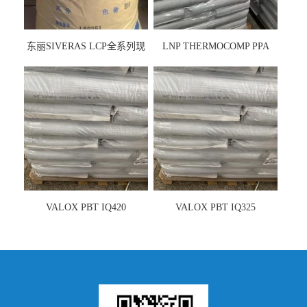
东丽SIVERAS LCP全系列现
LNP THERMOCOMP PPA
货
UCF26AS
VALOX PBT IQ420
VALOX PBT IQ325