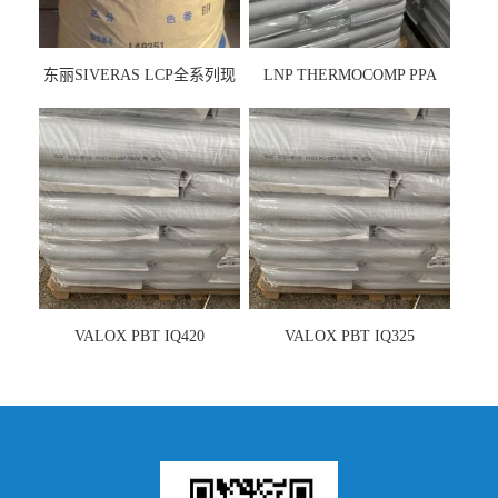
东丽SIVERAS LCP全系列现
LNP THERMOCOMP PPA
货
UCF26AS
VALOX PBT IQ420
VALOX PBT IQ325