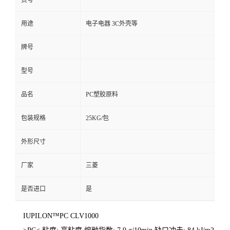
货号
用途
电子电器 3C外壳等
牌号
型号
品名
PC塑胶原料
包装规格
25KG/包
外形尺寸
厂家
三菱
是否进口
是
IUPILON™PC CLV1000