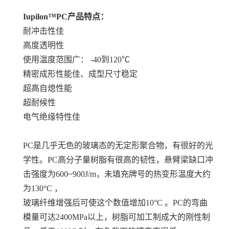
Iupilon™PC产品特点：
耐冲击性佳
高度透明性
使用温度范围广： -40到120℃
精密成形性能佳、成型尺寸稳定
超高自熄性能
超耐候性
电气绝缘特性佳
PC是几乎无色的玻璃态的无定形聚合物，有很好的光
学性。PC高分子量树脂有很高的韧性，悬臂梁缺口冲
击强度为600~900J/m，未填充牌号的热变形温度大约
为130°C ，
玻璃纤维增强后可使这个数值增加10°C 。PC的弯曲
模量可达2400MPa以上，树脂可加工制成大的刚性制