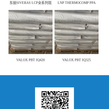
东丽SIVERAS LCP全系列现
LNP THERMOCOMP PPA
货
UCF26AS
VALOX PBT IQ420
VALOX PBT IQ325