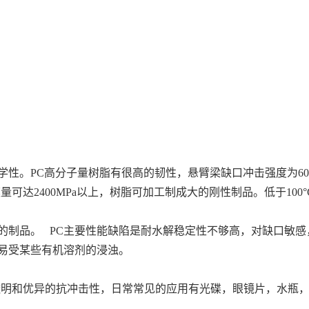
。PC高分子量树脂有很高的韧性，悬臂梁缺口冲击强度为600~90
量可达2400MPa以上，树脂可加工制成大的刚性制品。低于100
的制品。 PC主要性能缺陷是耐水解稳定性不够高，对缺口敏
易受某些有机溶剂的浸浊。
透明和优异的抗冲击性，日常常见的应用有光碟，眼镜片，水瓶