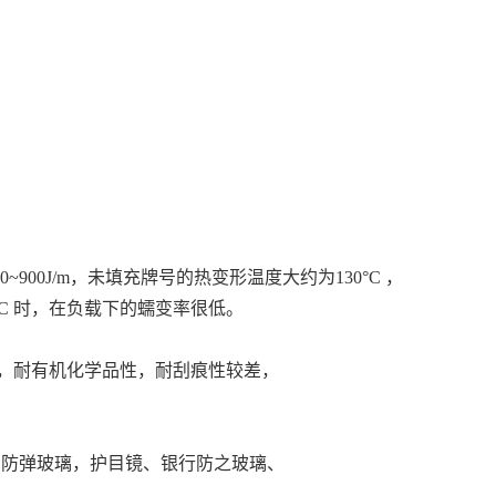
0J/m，未填充牌号的热变形温度大约为130°C ，
°C 时，在负载下的蠕变率很低。
感，耐有机化学品性，耐刮痕性较差，
，防弹玻璃，护目镜、银行防之玻璃、