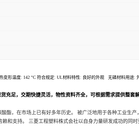
 kJ/m2 热变形温度: 142 °C 符合规定: UL材料特性: 良好的外观 无磷材料用
现货充足，交期快捷灵活，物性资料齐全，可根据需求提供整套
的聚碳酸酯，在市场上已有好多年历史。 被广泛地用于各种工业
信赖和支持。 三菱工程塑料株式会社以自身力量研发成功的同时