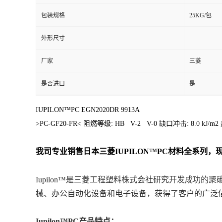
包装规格
25KG/包
外形尺寸
厂家
三菱
是否进口
是
IUPILON™PC EGN2020DR 9913A
>PC-GF20-FR< 阻燃等级: HB V-2 V-0 缺口冲击: 8.0
我司专业销售日本三菱
IUPILON
™
PC
材料
全系列
，
Iupilon™是三菱工程塑料株式会社研究开发成功
械、办公自动化设备和电子设备，获得了客户的广泛
Iupilon™PC产品特点：