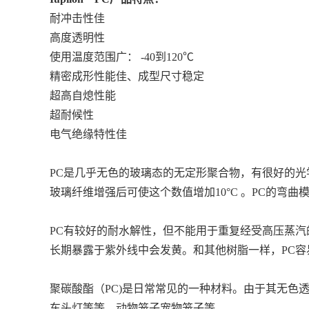
耐冲击性佳
高度透明性
使用温度范围广： -40到120℃
精密成形性能佳、成型尺寸稳定
超高自熄性能
超耐候性
电气绝缘特性佳
PC是几乎无色的玻璃态的无定形聚合物，有很好的光学性
玻璃纤维增强后可使这个数值增加10°C 。PC的弯曲模
PC有较好的耐水解性，但不能用于重复经受高压蒸汽
长期暴露于紫外线中会发黄。和其他树脂一样，PC容
聚碳酸酯（PC)是日常常见的一种材料。由于其无色
车头灯等等、动物笼子宠物笼子等。