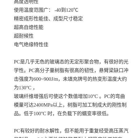
高度透明性
使用温度范围广： -40到120℃
精密成形性能佳、成型尺寸稳定
超高自熄性能
超耐候性
电气绝缘特性佳
PC是几乎无色的玻璃态的无定形聚合物，有很好的光
学性。PC高分子量树脂有很高的韧性，悬臂梁缺口冲
击强度为600~900J/m，未填充牌号的热变形温度大约
为130°C ，
玻璃纤维增强后可使这个数值增加10°C 。PC的弯曲
模量可达2400MPa以上，树脂可加工制成大的刚性制
品。低于100°C 时，在负载下的蠕变率很低。
PC有较好的耐水解性，但不能用于重复经受高压蒸汽