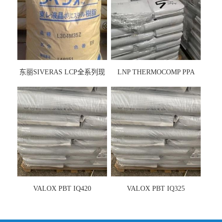
东丽SIVERAS LCP全系列现
LNP THERMOCOMP PPA
货
UCF26AS
VALOX PBT IQ420
VALOX PBT IQ325