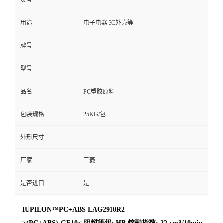
货号
用途
电子电器 3C外壳等
牌号
型号
品名
PC塑胶原料
包装规格
25KG/包
外形尺寸
厂家
三菱
是否进口
是
IUPILON™PC+ABS LAG2910R2
>(PC+ABS)-GF10< 阻燃等级: HB 熔融指数: 22 cm3/10min