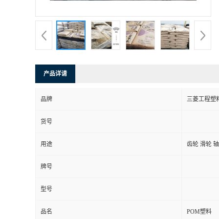
产品详请
品牌
三菱工程塑
货号
用途
齿轮 滑轮 
牌号
型号
品名
POM塑料