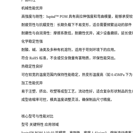
产品特性
机械性能优异
高强度与刚性：Iupital™ POM 具有高拉伸强度和弯曲模量，能够
耐疲劳性与抗蠕变性：长期负载下不易变形，适合需要频繁运动的部件
耐磨性与自润滑性：摩擦系数低，耐磨性优异，减少设备磨损，延长使
化学稳定性强
耐酸、碱、油类及多种有机溶剂，适用于苛刻环境下的应用。
符合 RoHS 标准，不含或仅含微量有害物质，环保性能突出。
热稳定性良好
可在较宽的温度范围内保持性能稳定，热变形温度高（如 0.45MPa 下为 
加工性能优异
易于注塑、挤出、吹塑等成型工艺，流动性好，适合复杂形状制品的生
成型收缩率可控，模具温度调整灵活，确保制品尺寸精度。
核心型号与性能对比
型号 关键特性 应用领域