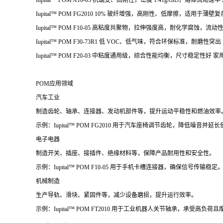
Iupital™ POM A10-03 抗蠕变、高刚性，密度 1.41g/cm3，熔体流动速率 
Iupital™ POM FG2010 10% 玻纤增强，高刚性、低摩擦，适用
Iupital™ POM F10-05 高粘度共聚物，拉伸强度高，耐化学腐蚀，
Iupital™ POM F30-73R1 低 VOC、低气味，符合环保标准，耐磨
Iupital™ POM F20-03 中粘度通用级，综合性能均衡，尺寸稳定性
POM应用领域
汽车工业
制造齿轮、轴承、连接器、发动机部件等，提升运动平稳性和燃油效率
示例：Iupital™ POM FG2010 用于汽车座椅调节齿轮，降低噪音并延
电子电器
制造开关、插座、接插件、绝缘材料等，保障产品耐用性和安全性。
示例：Iupital™ POM F10-05 用于手机卡槽连接器，确保信号传输稳定
机械制造
生产导轨、滑块、紧固件等，减少设备磨损，提升运行效率。
示例：Iupital™ POM FT2010 用于工业机器人关节轴承，承受高负荷