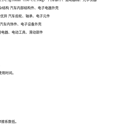
2.2-2.5g/10min（190°C/2.16kg） 汽车部件、运动器械、光学仪器
于薄壁复杂结构 汽车内部结构件、电子电器外壳
流动性优异 汽车齿轮、轴承、电子元件
性突出 汽车内饰件、电子设备外壳
好 家用电器、电动工具、滑动部件
。
长使用时间。
。
且摩擦系数低。