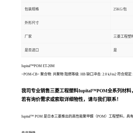
包装规格
25KG/包
外形尺寸
厂家
三菱工程塑
是否进口
是
Iupital™POM ET-20M
>POM-CB< 聚合物: 共聚物 阻燃等级: HB 缺口冲击: 2.0 kJ/m
我司专业销售三菱工程塑料Iupital™POM全系
若有询价需求或索取详细物性，请与我们联系！
Iupital™ POM 是日本三菱推出的高性能聚甲醛（POM）工程