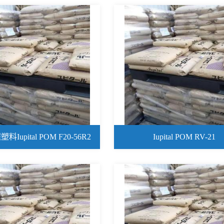
Iupital POM F20-56R2
Iupital POM RV-21