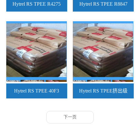
Hytrel RS TPEE R4275
Hytrel RS TPEE R8847
BK316
BK209
Hytrel RS TPEE 40F3
Hytrel RS TPEE挤出级
NC010
R8847 BK210
下一页