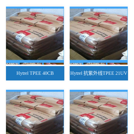
Hytrel TPEE 40CB
Hytrel 抗紫外线TPEE 21UV