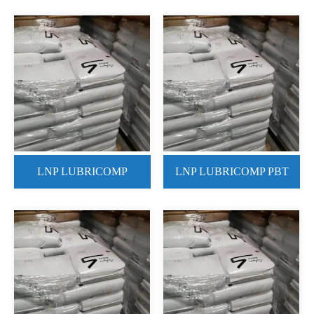
LNP LUBRICOMP
LNP LUBRICOMP PBT
PBTWF114
WX95752L