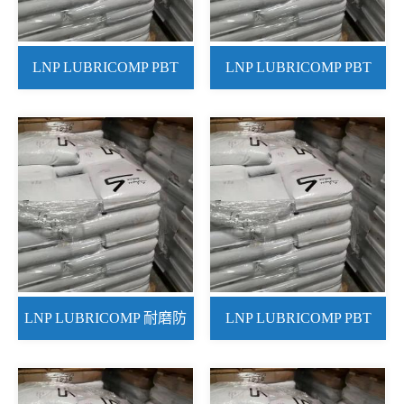
LNP LUBRICOMP PBT
LNP LUBRICOMP PBT
WFL33
WFI14
LNP LUBRICOMP 耐磨防
LNP LUBRICOMP PBT
火PBT WL0049
WBG16