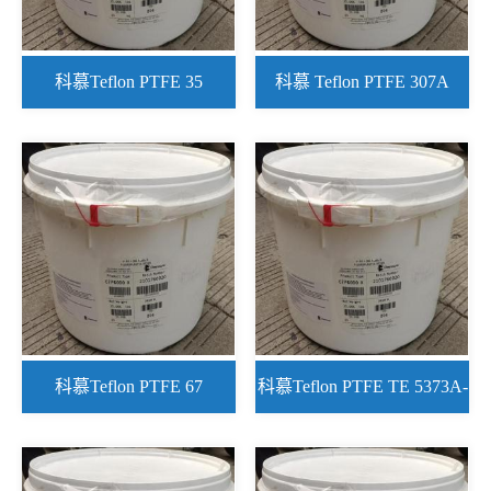
科慕Teflon PTFE 35
科慕 Teflon PTFE 307A
科慕Teflon PTFE 67
科慕Teflon PTFE TE 5373A-
N