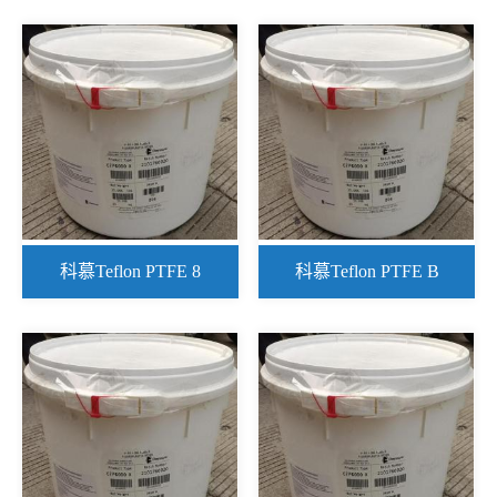
科慕Teflon PTFE 8
科慕Teflon PTFE B