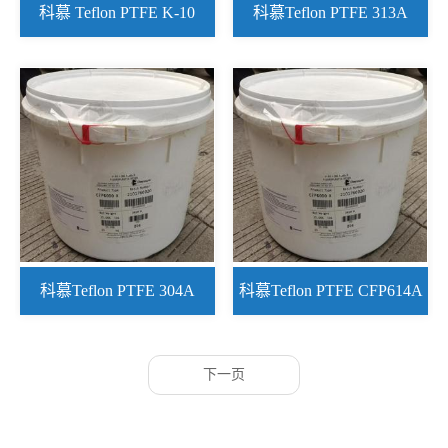
科慕 Teflon PTFE K-10
科慕Teflon PTFE 313A
科慕Teflon PTFE 304A
科慕Teflon PTFE CFP614A
下一页