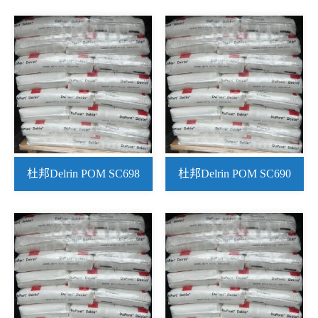
杜邦Delrin POM SC698
杜邦Delrin POM SC690
NC010
NC010