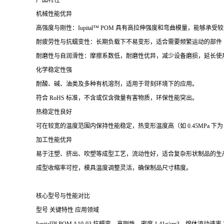
产品特性
机械性能优异
高强度与刚性：Iupital™ POM 具有高拉伸强度和弯曲模量，能够
耐疲劳性与抗蠕变性：长期负载下不易变形，适合需要频繁运动的部件
耐磨性与自润滑性：摩擦系数低，耐磨性优异，减少设备磨损，延长使
化学稳定性强
耐酸、碱、油类及多种有机溶剂，适用于苛刻环境下的应用。
符合 RoHS 标准，不含或仅含微量有害物质，环保性能突出。
热稳定性良好
可在较宽的温度范围内保持性能稳定，热变形温度高（如 0.45MPa 下为 
加工性能优异
易于注塑、挤出、吹塑等成型工艺，流动性好，适合复杂形状制品的生
成型收缩率可控，模具温度调整灵活，确保制品尺寸精度。
核心型号与性能对比
型号 关键特性 应用领域