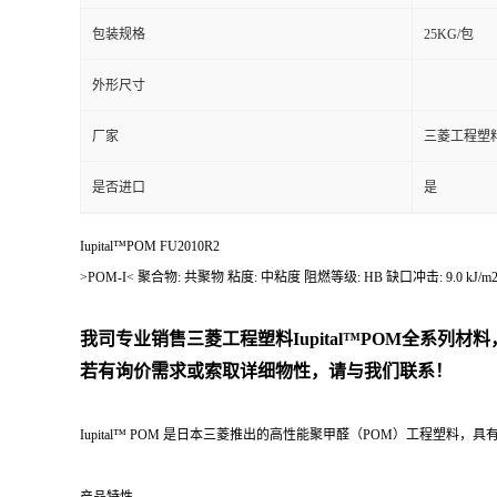
包装规格
25KG/包
外形尺寸
厂家
三菱工程塑
是否进口
是
Iupital™POM FU2010R2
>POM-I< 聚合物: 共聚物 粘度: 中粘度 阻燃等级: HB 缺口冲击: 9
我司专业销售三菱工程塑料Iupital™POM全系
若有询价需求或索取详细物性，请与我们联系！
Iupital™ POM 是日本三菱推出的高性能聚甲醛（POM）工程