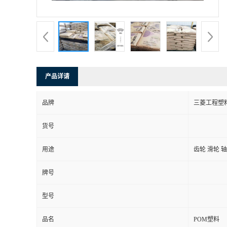
产品详请
品牌
三菱工程塑
货号
用途
齿轮 滑轮 
牌号
型号
品名
POM塑料