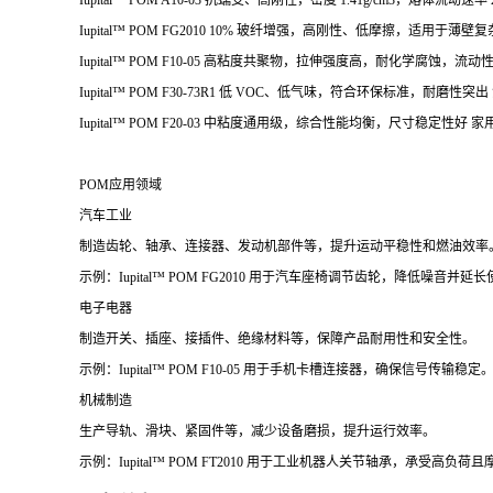
Iupital™ POM A10-03 抗蠕变、高刚性，密度 1.41g/cm3，熔体流动速率 
Iupital™ POM FG2010 10% 玻纤增强，高刚性、低摩擦，适用
Iupital™ POM F10-05 高粘度共聚物，拉伸强度高，耐化学腐蚀，
Iupital™ POM F30-73R1 低 VOC、低气味，符合环保标准，耐磨
Iupital™ POM F20-03 中粘度通用级，综合性能均衡，尺寸稳定性
POM应用领域
汽车工业
制造齿轮、轴承、连接器、发动机部件等，提升运动平稳性和燃油效率
示例：Iupital™ POM FG2010 用于汽车座椅调节齿轮，降低噪音并延
电子电器
制造开关、插座、接插件、绝缘材料等，保障产品耐用性和安全性。
示例：Iupital™ POM F10-05 用于手机卡槽连接器，确保信号传输稳定
机械制造
生产导轨、滑块、紧固件等，减少设备磨损，提升运行效率。
示例：Iupital™ POM FT2010 用于工业机器人关节轴承，承受高负荷