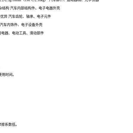
2.2-2.5g/10min（190°C/2.16kg） 汽车部件、运动器械、光学仪器
于薄壁复杂结构 汽车内部结构件、电子电器外壳
流动性优异 汽车齿轮、轴承、电子元件
性突出 汽车内饰件、电子设备外壳
好 家用电器、电动工具、滑动部件
。
长使用时间。
。
且摩擦系数低。